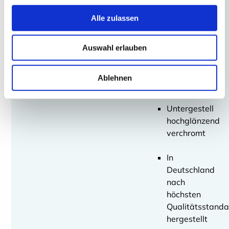
Tischplatte
Alle zulassen
Optiwhite
10
mm
Auswahl erlauben
stark
-
Ablehnen
rund
Untergestell
hochglänzend
verchromt
In
Deutschland
nach
höchsten
Qualitätsstanda
hergestellt