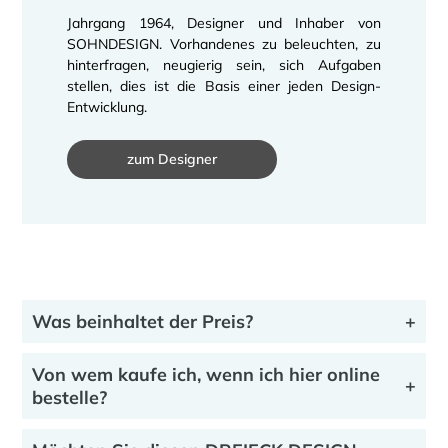
Jahrgang 1964, Designer und Inhaber von
SOHNDESIGN. Vorhandenes zu beleuchten, zu
hinterfragen, neugierig sein, sich Aufgaben
stellen, dies ist die Basis einer jeden Design-
Entwicklung.
zum Designer
Was beinhaltet der Preis?
Der Preis beinhaltet die Lieferung und
Von wem kaufe ich, wenn ich hier online
Aufstellung dieses Glasbeistelltisches an dem
bestelle?
von Ihnen gewünschten Ort. Dieser Service wird
durch eigene Mitarbeiter und Fahrzeuge des
Sie kaufen direkt von DREIECK DESIGN.