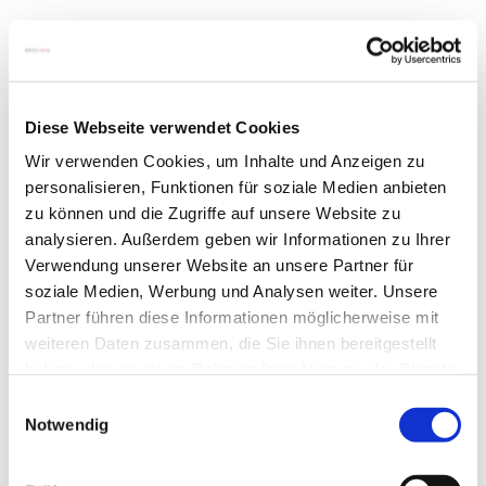
Diese Webseite verwendet Cookies
Beistelltisch aus Glas kaufen:
Wir verwenden Cookies, um Inhalte und Anzeigen zu
personalisieren, Funktionen für soziale Medien anbieten
Worauf sollten Sie achten?
zu können und die Zugriffe auf unsere Website zu
analysieren. Außerdem geben wir Informationen zu Ihrer
Verwendung unserer Website an unsere Partner für
soziale Medien, Werbung und Analysen weiter. Unsere
Bevor Sie sich für einen Design-Beistelltisch
Partner führen diese Informationen möglicherweise mit
entscheiden, lohnt es sich, einige Punkte zu
weiteren Daten zusammen, die Sie ihnen bereitgestellt
haben oder die sie im Rahmen Ihrer Nutzung der Dienste
bedenken, um das perfekte Modell für Ihre
gesammelt haben.
Einwilligungsauswahl
Bedürfnisse und Ihren Wohnstil zu finden:
Notwendig
Verwendungszweck:
Wofür soll der Glas-