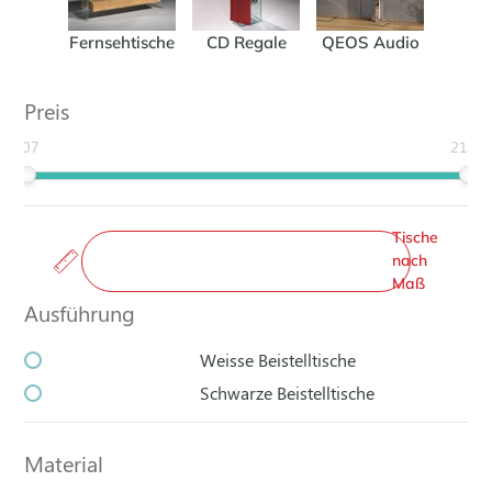
Fernsehtische
CD Regale
QEOS Audio
Preis
307
2194
Tische
nach
Maß
Ausführung
Weisse Beistelltische
Schwarze Beistelltische
Material