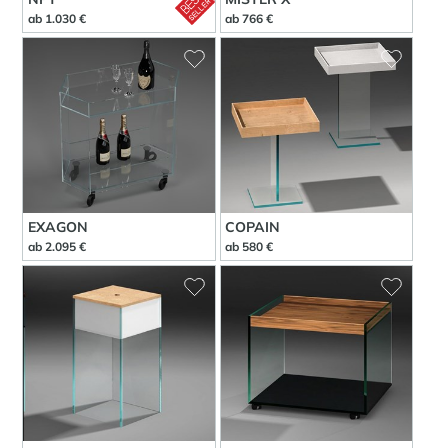
ab 1.030 €
ab 766 €
EXAGON
COPAIN
ab 2.095 €
ab 580 €