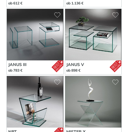
ab 612 €
ab 1.136 €
JANUS III
JANUS V
ab 783 €
ab 898 €
NPT
MISTER X