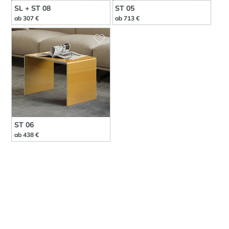
SL + ST 08
ST 05
ab 307 €
ab 713 €
ST 06
ab 438 €