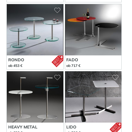
RONDO
FADO
ab 453 €
ab 717 €
HEAVY METAL
LIDO