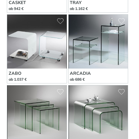
CASKET
TRAY
ab 942 €
ab 1.162 €
ZABO
ARCADIA
ab 1.037 €
ab 686 €