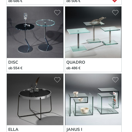
ab 686 €
ab 506 €
DISC
QUADRO
ab 554 €
ab 486 €
ELLA
JANUS I