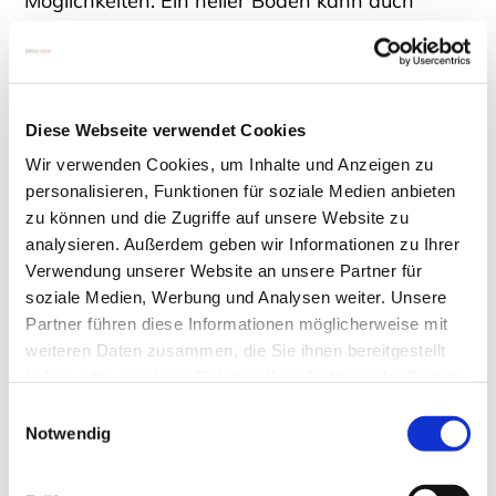
Möglichkeiten. Ein heller Boden kann auch
dunkle Möbel hervorragend zur Geltung
bringen, wenn Sie einem klaren Stilkonzept
folgen. So schaffen Sie spannende Kontraste
Diese Webseite verwendet Cookies
und setzen Akzente, die Ihre Räume modern
Wir verwenden Cookies, um Inhalte und Anzeigen zu
und einladend gestalten.
personalisieren, Funktionen für soziale Medien anbieten
zu können und die Zugriffe auf unsere Website zu
Dunkle Möbel sind auf hellem Laminat oder
analysieren. Außerdem geben wir Informationen zu Ihrer
Parkett also keineswegs tabu. Im Gegenteil: Erst
Verwendung unserer Website an unsere Partner für
soziale Medien, Werbung und Analysen weiter. Unsere
auf einem hellen Untergrund entfalten
Partner führen diese Informationen möglicherweise mit
faszinierende Designerstücke oft ihre volle
weiteren Daten zusammen, die Sie ihnen bereitgestellt
Wirkung und werden zu echten Blickfängern.
haben oder die sie im Rahmen Ihrer Nutzung der Dienste
gesammelt haben.
Es lohnt sich, in edle Einzelstücke zu investieren,
Einwilligungsauswahl
Notwendig
die auf den Charakter des Raumes abgestimmt
sind. Achten Sie jedoch darauf, dass die