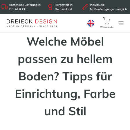
Kostenlose Lieferung in
Hergestellt in
Individuelle
DE, AT & CH
Deutschland
Maßanfertigungen möglich
Warenkorb
Welche Möbel
passen zu hellem
Boden? Tipps für
Einrichtung, Farbe
und Stil