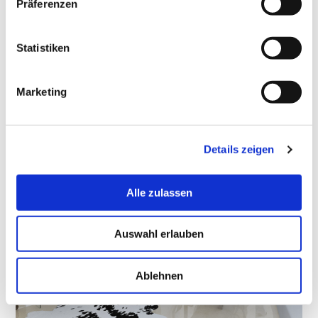
Präferenzen
Farbtemperaturen harmonieren: Warme
Holztöne des Bodens sollten idealerweise mit
Statistiken
Möbeln in ebenfalls warmen Dunkeltönen
kombiniert werden, da kalte, dunkle Farben
Marketing
sonst unschön hervorstechen könnten. Dies gilt
insbesondere für sehr dunkle oder schwarze
Möbel.
Details zeigen
Alle zulassen
Auswahl erlauben
Ablehnen