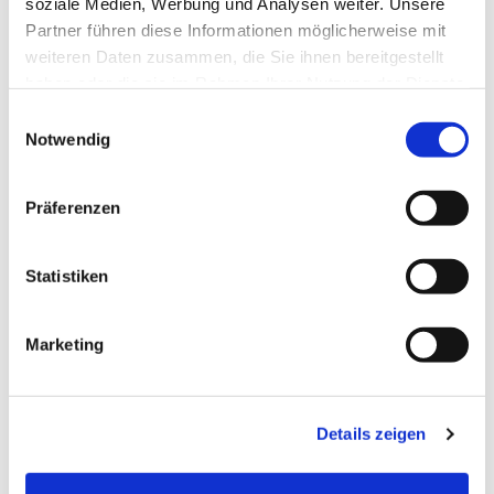
soziale Medien, Werbung und Analysen weiter. Unsere
Partner führen diese Informationen möglicherweise mit
weiteren Daten zusammen, die Sie ihnen bereitgestellt
haben oder die sie im Rahmen Ihrer Nutzung der Dienste
gesammelt haben.
Einwilligungsauswahl
Notwendig
SERVA 86 - Optiwhite klar - Tablett Nussbaum
Präferenzen
Statistiken
Fragen zur Konfiguration oder zum Produkt?
Unser Team berät Sie gerne persönlich, um die
Marketing
perfekte Lösung für Ihr Zuhause zu finden.
+49 2242 90999-19
E-Mail schreiben
Details zeigen