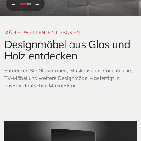
←
→
1
2
3
MÖBELWELTEN ENTDECKEN
Designmöbel aus Glas und
Holz entdecken
Entdecken Sie Glasvitrinen, Glaskonsolen, Couchtische,
TV-Möbel und weitere Designmöbel – gefertigt in
unserer deutschen Manufaktur.
Glasvitrinen & Glasregale
Glaskonsolen
CD-Regale aus Glas
Nachttische aus Glas
Beistelltische aus Glas
Schreib- & Esstische