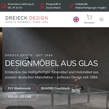
Kostenlose Lieferung in
Hergestellt in
Individuelle
DE, AT & CH
Deutschland
Maßanfertigungen möglich
Warenkorb
DESIGNER-BEISTELLTISCH, COUCHTISCH UND GLASVITRINE
MODERNES DESIGN
Drei außergewöhnliche Glasmöbel: der ORA Beistelltisch, der
drehbare URANUS Couchtisch und die SOLUS XL Glasvitrine.
ORA Beistelltisch
URANUS Couchtisch
SOLUS XL Vitrine