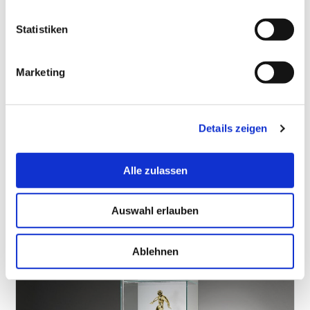
Statistiken
Marketing
Details zeigen
SOLUS LED LINE
Alle zulassen
ab 2.211 €
Auswahl erlauben
Ablehnen