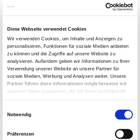
Sehen Sie hier die erfolgreichsten Modelle unserer
Kollektion. Ist für Sie auch etwas dabei?
Diese Webseite verwendet Cookies
Wir verwenden Cookies, um Inhalte und Anzeigen zu
personalisieren, Funktionen für soziale Medien anbieten
QUADRO
zu können und die Zugriffe auf unsere Website zu
ab 829 €
analysieren. Außerdem geben wir Informationen zu Ihrer
Verwendung unserer Website an unsere Partner für
soziale Medien, Werbung und Analysen weiter. Unsere
Partner führen diese Informationen möglicherweise mit
weiteren Daten zusammen, die Sie ihnen bereitgestellt
haben oder die sie im Rahmen Ihrer Nutzung der Dienste
gesammelt haben.
Einwilligungsauswahl
Notwendig
Präferenzen