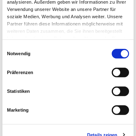
analysieren. Außerdem geben wir Informationen zu Ihrer
Verwendung unserer Website an unsere Partner für
soziale Medien, Werbung und Analysen weiter. Unsere
Partner führen diese Informationen möglicherweise mit
weiteren Daten zusammen, die Sie ihnen bereitgestellt
haben oder die sie im Rahmen Ihrer Nutzung der Dienste
gesammelt haben.
Einwilligungsauswahl
(Foto zeigt Glasvitrine
SOLUS
von DREIECK DESIGN in
Notwendig
Optiwhite Glas, ab 1.374,-- EUR)
Präferenzen
Statistiken
Marketing
Details zeigen