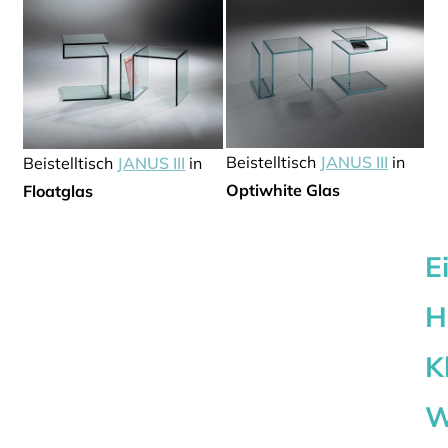
Beistelltisch
JANUS III
in
Beistelltisch
JANUS III
in
Optiwhite Glas
Floatglas
E
H
K
W