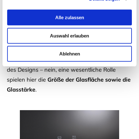
Optiwhite-Glas für den Tisch
Alle zulassen
Auswahl erlauben
Tische mit Glaselementen, z. B. ein
Couchtisch
mit Optiwhite-Glas
, sehen keineswegs immer
Ablehnen
gleich aus. Und das nicht etwa rein aufgrund
des Designs – nein, eine wesentliche Rolle
spielen hier die
Größe der Glasfläche sowie die
Glasstärke
.