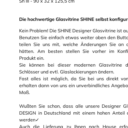
Sh III - 90 x 32 x 125,5 cm
Die hochwertige G
lasvitrine SHINE selbst konfigu
Kein Problem! Die SHINE Designer Glasvitrine ist au
Benutzen Sie einfach etwas weiter oben den Butt
teilen Sie uns mit, welche Änderungen Sie an d
hätten. Am besten stellen Sie vorher im Konfi
Produkt ein.
Sie können bei dieser modernen Glasvitrine d
Schlösser und evtl. Glaslackierungen ändern.
Fast alles ist möglich, da Sie bei uns direkt vo
erhalten dann von uns ein unverbindliches Angebot 
Maß.
Wußten Sie schon, dass alle unsere Designer Gl
DESIGN in Deutschland mit einem hohen Anteil a
werden✓
Auch die Lieferung zu Ihnen nach Hause erfol