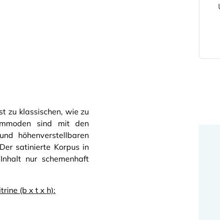
t zu klassischen, wie zu
kommoden sind mit den
und höhenverstellbaren
er satinierte Korpus in
 Inhalt nur schemenhaft
ine (b x t x h):