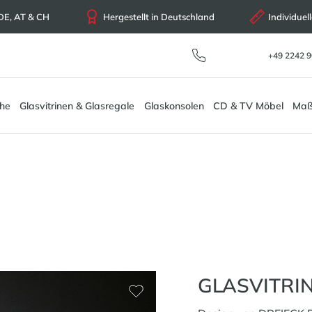
 DE, AT & CH
Hergestellt in Deutschland
Individue
+49 2242 9
che
Glasvitrinen & Glasregale
Glaskonsolen
CD & TV Möbel
Maß
GLASVITRIN