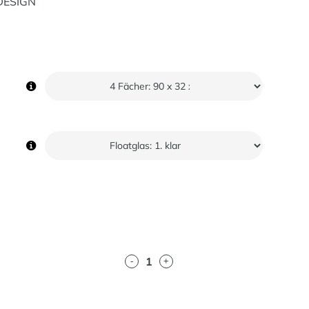
 DESIGN
-
+