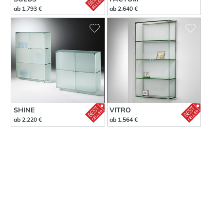
ab 1.793 €
ab 2.640 €
SHINE
VITRO
ab 2.220 €
ab 1.564 €