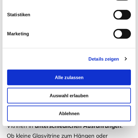
Material.
Statistiken
Marketing
Details zeigen
Glasvitrine in kleinem Format
Alle zulassen
von DREIECK DESIGN
Auswahl erlauben
Ablehnen
Bei DREIECK DESIGN finden Sie hochwertige
Vitrinen in
unterschiedlichen Ausführungen
:
Ob kleine Glasvitrine zum Hängen oder