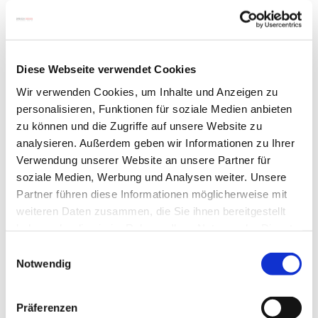
Durch ihre dezente Größe beansprucht die
Glasvitrine nicht viel Platz und passt in kleine
Diese Webseite verwendet Cookies
sowie in große Räume.
Wir verwenden Cookies, um Inhalte und Anzeigen zu
personalisieren, Funktionen für soziale Medien anbieten
zu können und die Zugriffe auf unsere Website zu
Glasvitrinen sind zeitlos und ein
analysieren. Außerdem geben wir Informationen zu Ihrer
immerwährender Klassiker im Interior
Verwendung unserer Website an unsere Partner für
soziale Medien, Werbung und Analysen weiter. Unsere
Design.
Partner führen diese Informationen möglicherweise mit
weiteren Daten zusammen, die Sie ihnen bereitgestellt
Kleine Vitrinen aus Glas wirken besonders
haben oder die sie im Rahmen Ihrer Nutzung der Dienste
gesammelt haben.
unaufdringlich und lassen sich problemlos
Einwilligungsauswahl
Notwendig
mit jedem Einrichtungsstil kombinieren.
Präferenzen
Glas ist zudem ein sehr pflegeleichtes