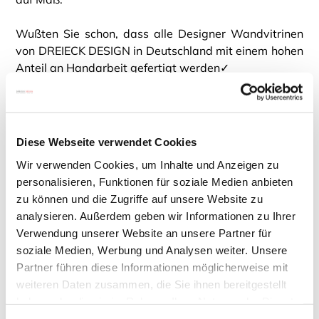
Wußten Sie schon, dass alle Designer Wandvitrinen
von DREIECK DESIGN in Deutschland mit einem hohen
Anteil an Handarbeit gefertigt werden✓
Auch die Lieferung zu Ihnen nach Hause erfolgt
kostenfrei und Ihre persönliche Wandvitrine wird
direkt an Ihrem gewünschten Ort ausgepackt und
aufgehangen (gilt für Deutschland, Österreich,
Diese Webseite verwendet Cookies
Schweiz und Beneluxländer). Ein Service direkt von
Wir verwenden Cookies, um Inhalte und Anzeigen zu
DREIECK DESIGN, Ihrem Hersteller für hochwertige
personalisieren, Funktionen für soziale Medien anbieten
Glasvitrinen - made in Germany.
zu können und die Zugriffe auf unsere Website zu
Wenn Sie unsere Hängevitrinen lieber live erleben
analysieren. Außerdem geben wir Informationen zu Ihrer
möchten, empfehlen wir Ihnen besonders den Besuch
Verwendung unserer Website an unsere Partner für
bei einem unserer
PREMIUMPARTNER
- dort finden
soziale Medien, Werbung und Analysen weiter. Unsere
Sie viele unserer Modelle in der Ausstellung und
Partner führen diese Informationen möglicherweise mit
werden persönlich bestens beraten.
weiteren Daten zusammen, die Sie ihnen bereitgestellt
haben oder die sie im Rahmen Ihrer Nutzung der Dienste
Natürlich können Sie uns auch anrufen (+49 2242
gesammelt haben.