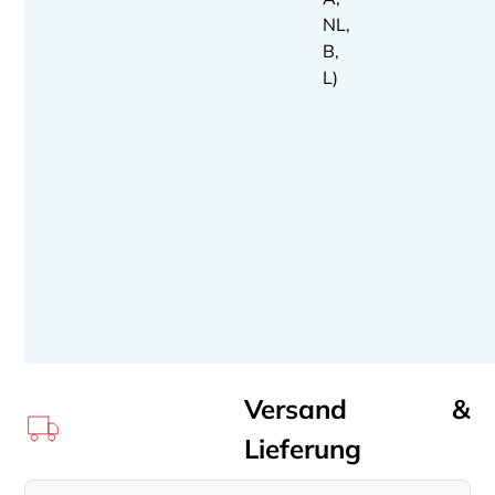
NL,
B,
L)
Versand &
Lieferung