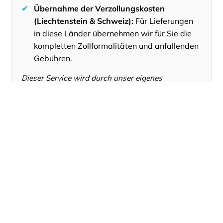
✔
Übernahme der Verzollungskosten
(Liechtenstein & Schweiz):
Für Lieferungen
in diese Länder übernehmen wir für Sie die
kompletten Zollformalitäten und anfallenden
Gebühren.
Dieser Service wird durch unser eigenes
geschultes Lieferteam oder durch einen unserer
ausgewählten Premium-Logistikpartner
ausgeführt.
Für Informationen zu Lieferbedingungen in andere
Länder klicken Sie bitte
hier
.
Designer