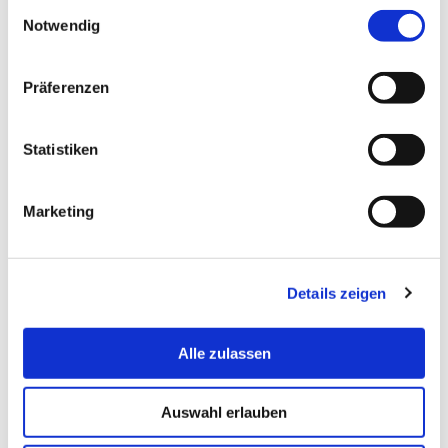
Einwilligungsauswahl
90999-19) oder uns eine
Mail
mit Ihren Wünschen
Notwendig
und Fragen senden.
Präferenzen
Statistiken
Fragen zur Konfiguration oder zum Produkt?
Unser Team berät Sie gerne persönlich, um die
Marketing
perfekte Lösung für Ihr Zuhause zu finden.
+49 2242 90999-19
E-Mail schreiben
Details zeigen
Alle zulassen
Auswahl erlauben