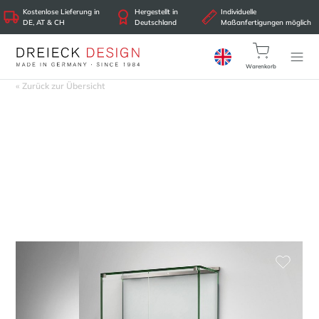
Kostenlose Lieferung in
Hergestellt in
Individuelle
DE, AT & CH
Deutschland
Maßanfertigungen möglich
Warenkorb
« Zurück zur Übersicht