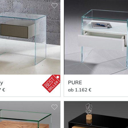
ly
PURE
7 €
ab 1.162 €