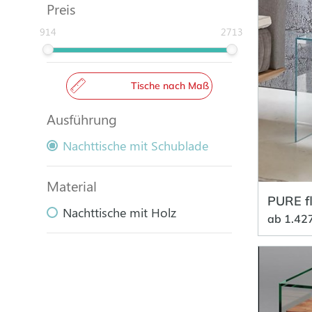
Preis
914
2713
Tische nach Maß
Ausführung
Nachttische mit Schublade
Material
PURE f
Nachttische mit Holz
ab 1.42