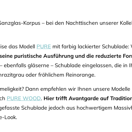
anzglas-Korpus – bei den Nachttischen unserer Kollek
eise das Modell
PURE
mit farbig lackierter Schublade:
seine puristische Ausführung und die reduzierte F
 ebenfalls gläserne – Schublade eingelassen, die in Ih
hrazitgrau oder fröhlichem Reinorange.
imeligkeit? Dann empfehlen wir Ihnen unsere Modelle 
sch
PURE WOOD
.
Hier trifft Avantgarde auf Traditio
ingefasste Schublade jedoch aus hochwertigem Massiv
e-Look.