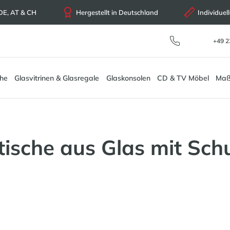
 DE, AT & CH
Hergestellt in Deutschland
Individue
+49 2
che
Glasvitrinen & Glasregale
Glaskonsolen
CD & TV Möbel
Maß
tische aus Glas mit Sch