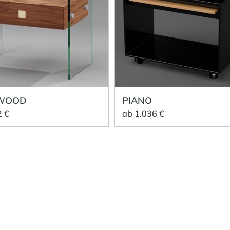
 WOOD
PIANO
2 €
ab 1.036 €