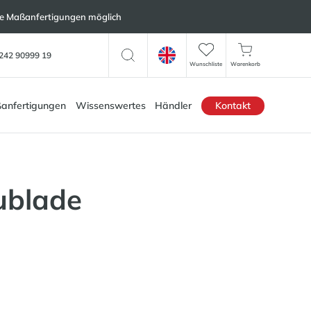
lle Maßanfertigungen möglich
242 90999 19
Wunschliste
Warenkorb
anfertigungen
Wissenswertes
Händler
Kontakt
ublade